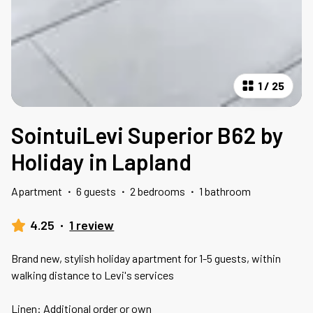
1
/
25
SointuiLevi Superior B62 by
Holiday in Lapland
Apartment
·
6 guests
·
2 bedrooms
·
1 bathroom
4.25
·
1 review
Brand new, stylish holiday apartment for 1-5 guests, within
walking distance to Levi's services
Linen: Additional order or own