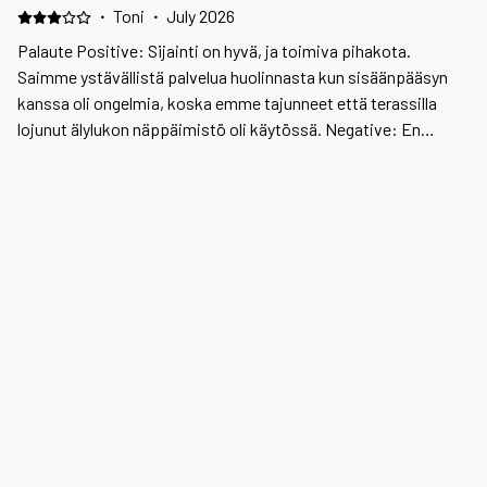
·
Toni
·
July 2026
Palaute Positive: Sijainti on hyvä, ja toimiva pihakota.
Saimme ystävällistä palvelua huolinnasta kun sisäänpääsyn
kanssa oli ongelmia, koska emme tajunneet että terassilla
lojunut älylukon näppäimistö oli käytössä. Negative: En
pitänyt siitä, että loma piti aloittaa siivoamisella. Lattialla oli
roskia ja kolikoita, sohvan alla pullo, astiat likaisena kaapissa,
pyykinpesukone likaisessa kunnossa. Toivoisin huoneiston
omistajalta asiakkaan viihtyvyyden kannalta, että huoneisto
tarkistettaisiin ennen luovutusta. Kiitos!