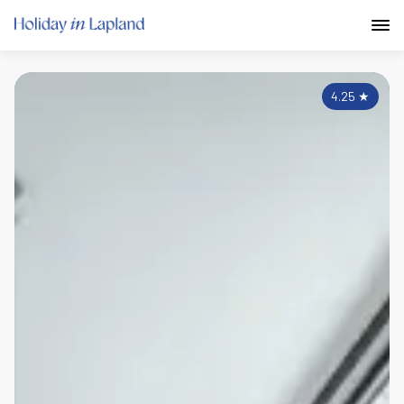
4.25
★