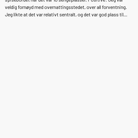
veldig fornøyd med overnattingsstedet, over all forventning.
Jeg likte at det var relativt sentralt, og det var god plass til
fellesområdet. Det var også god plass på rommet til bagasje
med skap til oppbevaring. Negative: Selvom hytten hadde 10
sengeplasser, var det kun 8 plasser rundt bordet, noe som
gjorde at vi alle ikke kunne spise samtidig til måltider rundt
bordet.