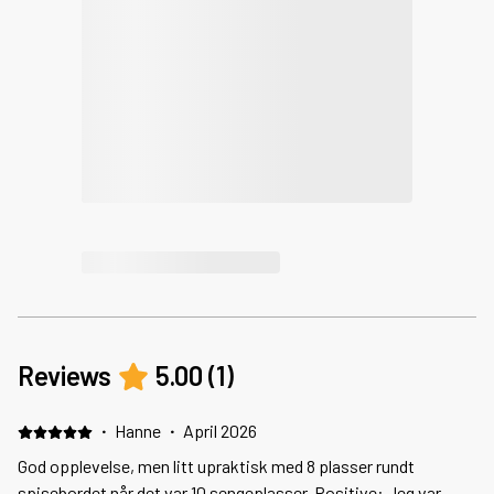
Reviews
5.00
(
1
)
·
Hanne
·
April 2026
God opplevelse, men litt upraktisk med 8 plasser rundt
spisebordet når det var 10 sengeplasser. Positive: Jeg var