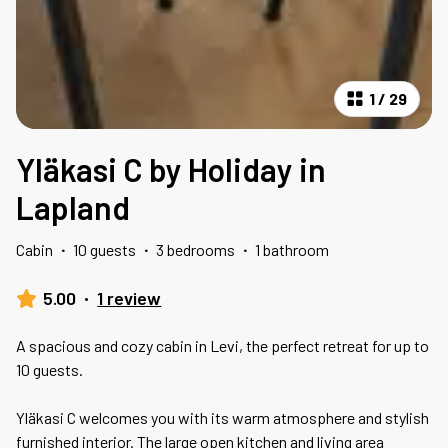
1
/
29
Yläkasi C by Holiday in
Lapland
Cabin
·
10 guests
·
3 bedrooms
·
1 bathroom
5.00
·
1 review
A spacious and cozy cabin in Levi, the perfect retreat for up to
10 guests.
Yläkasi C welcomes you with its warm atmosphere and stylish
furnished interior. The large open kitchen and living area